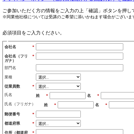
ご参加いただく方の情報をご入力の上「確認」ボタンを押し
※同業他社様については受講のご希望に添いかねます場合がございま
必須項目をご入力ください。
会社名
*
会社名（フリ
*
ガナ）
部門名
業種
従業員数
*
氏名
姓
*
名
*
氏名（フリガナ）
姓
*
名
*
郵便番号
*
都道府県
*
住所（都道府
*