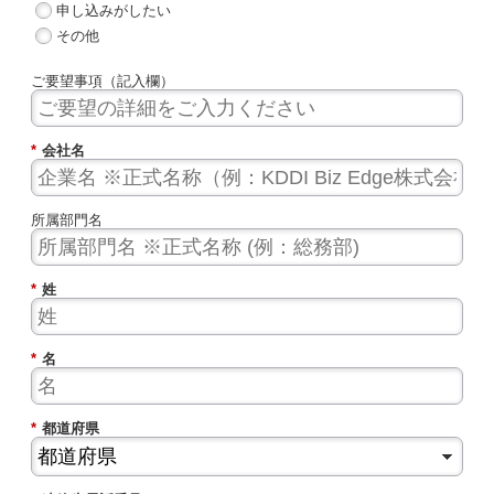
申し込みがしたい
その他
ご要望事項（記入欄）
*
会社名
所属部門名
*
姓
*
名
*
都道府県